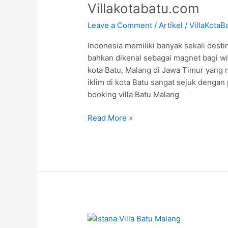
Malang
Villakotabatu.com
Lebih
Leave a Comment
/
Artikel
/
VillaKotaB
Mudah
dengan
Indonesia memiliki banyak sekali desti
Villakotabatu.com
bahkan dikenal sebagai magnet bagi wi
kota Batu, Malang di Jawa Timur yang m
iklim di kota Batu sangat sejuk dengan
booking villa Batu Malang
Read More »
[Mewah#1]