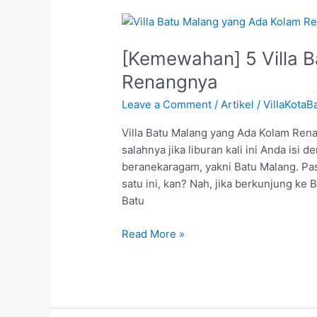
[Kemewahan]
5
[Kemewahan] 5 Villa 
Villa
Batu
Renangnya
Malang
Leave a Comment
/
Artikel
/
VillaKotaB
yang
Ada
Villa Batu Malang yang Ada Kolam Renan
Kolam
salahnya jika liburan kali ini Anda is
Renangnya
beranekaragam, yakni Batu Malang. Past
satu ini, kan? Nah, jika berkunjung ke 
Batu
Read More »