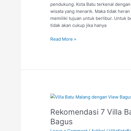
pendukung. Kota Batu terkenal dengan 
di
wisata yang menarik. Maka tidak heran 
Batu
memiliki tujuan untuk berlibur. Untuk 
tidak akan cukup jika hanya
Read More »
Rekomendasi
7
Rekomendasi 7 Villa 
Villa
Batu
Bagus
Malang
Leave a Comment
/
Artikel
/
VillaKotaB