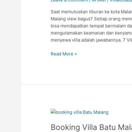
dengan
View
Saat memutuskan liburan ke kota Malan
Bagus
Malang view bagus? Setiap orang mema
bisa mendapatkan tempat bermalam dan
mengutamakan keamanan dan kenyaman
menyewa villa adalah jawabannya. 7 Vi
Read More »
Booking
Villa
Booking Villa Batu M
Batu