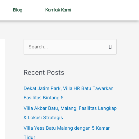
Blog
Kontak Kami
S
e
a
Recent Posts
r
c
Dekat Jatim Park, Villa HR Batu Tawarkan
h
Fasilitas Bintang 5
f
Villa Akbar Batu, Malang, Fasilitas Lengkap
o
& Lokasi Strategis
r
Villa Yess Batu Malang dengan 5 Kamar
:
Tidur