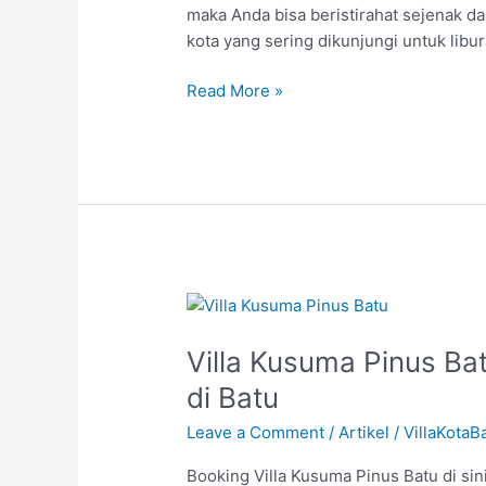
maka Anda bisa beristirahat sejenak dar
kota yang sering dikunjungi untuk libur
Read More »
Villa
Kusuma
Villa Kusuma Pinus Bat
Pinus
Batu-
di Batu
Pilihan
Leave a Comment
/
Artikel
/
VillaKotaB
Terbaik
Sewa
Booking Villa Kusuma Pinus Batu di sini
Villa