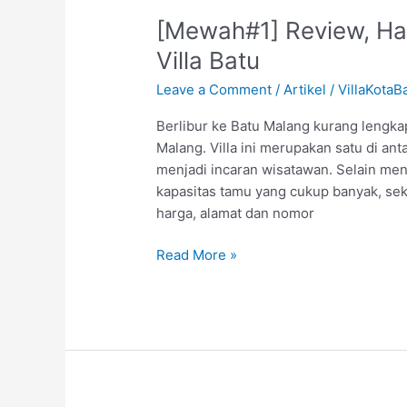
Review,
[Mewah#1] Review, Har
Harga,
Alamat,
Villa Batu
No
Leave a Comment
/
Artikel
/
VillaKotaB
Telp
Istana
Berlibur ke Batu Malang kurang lengkap
Villa
Malang. Villa ini merupakan satu di an
Batu
menjadi incaran wisatawan. Selain mena
kapasitas tamu yang cukup banyak, sek
harga, alamat dan nomor
Read More »