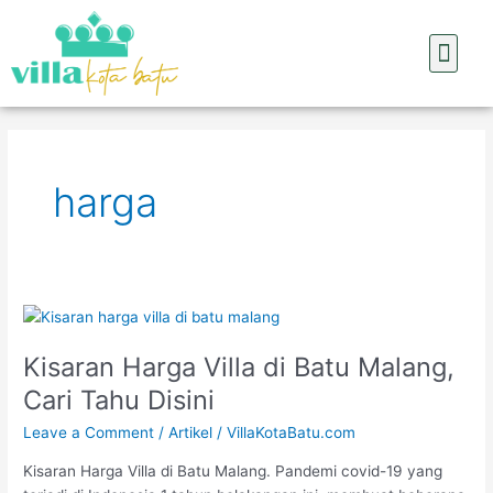
Skip
to
Men
content
List Villa
Kontak Kami
harga
Kisaran
Harga
Kisaran Harga Villa di Batu Malang,
Villa
di
Cari Tahu Disini
Batu
Leave a Comment
/
Artikel
/
VillaKotaBatu.com
Malang,
Cari
Kisaran Harga Villa di Batu Malang. Pandemi covid-19 yang
Tahu