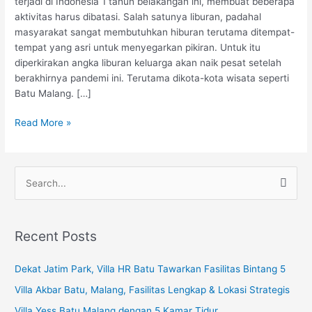
terjadi di Indonesia 1 tahun belakangan ini, membuat beberapa
Disini
aktivitas harus dibatasi. Salah satunya liburan, padahal
masyarakat sangat membutuhkan hiburan terutama ditempat-
tempat yang asri untuk menyegarkan pikiran. Untuk itu
diperkirakan angka liburan keluarga akan naik pesat setelah
berakhirnya pandemi ini. Terutama dikota-kota wisata seperti
Batu Malang. […]
Read More »
S
e
a
Recent Posts
r
c
Dekat Jatim Park, Villa HR Batu Tawarkan Fasilitas Bintang 5
h
Villa Akbar Batu, Malang, Fasilitas Lengkap & Lokasi Strategis
f
Villa Yess Batu Malang dengan 5 Kamar Tidur