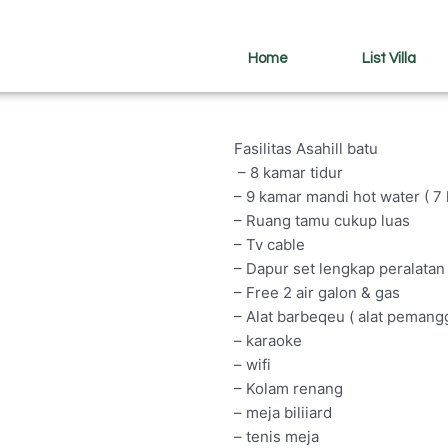
Home
List Villa
Fasilitas Asahill batu
– 8 kamar tidur
– 9 kamar mandi hot water ( 7
– Ruang tamu cukup luas
– Tv cable
– Dapur set lengkap peralata
– Free 2 air galon & gas
– Alat barbeqeu ( alat pemang
– karaoke
– wifi
– Kolam renang
– meja biliiard
– tenis meja