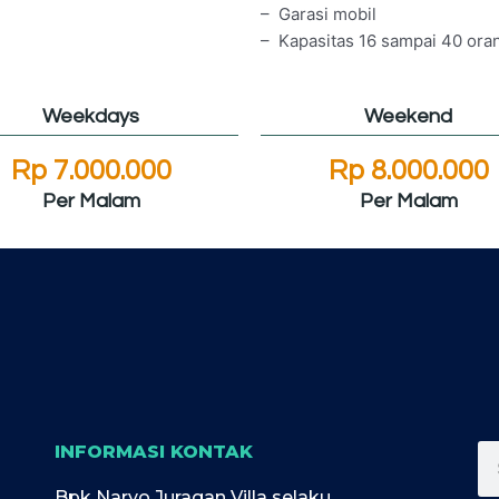
– Garasi mobil
– Kapasitas 16 sampai 40 ora
Weekdays
Weekend
Rp 7.000.000
Rp 8.000.000
Per Malam
Per Malam
INFORMASI KONTAK
Se
Bpk Naryo Juragan Villa selaku