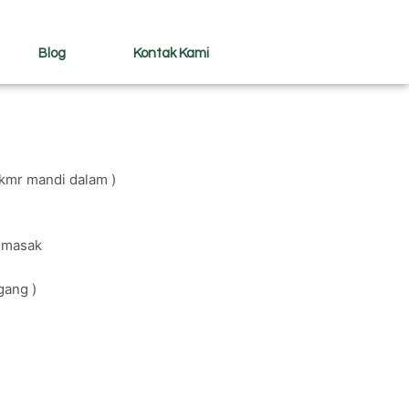
Blog
Kontak Kami
 kmr mandi dalam )
n masak
gang )