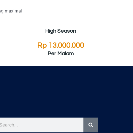
ng maximal
High Season
Rp 13.000.000
Per Malam
Search
arch